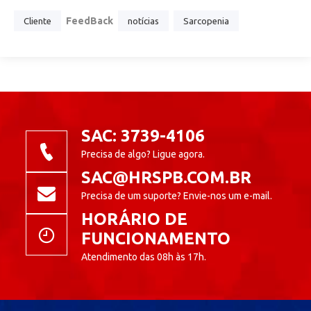
FeedBack
Cliente
notícias
Sarcopenia
SAC: 3739-4106
Precisa de algo? Ligue agora.
SAC@HRSPB.COM.BR
Precisa de um suporte? Envie-nos um e-mail.
HORÁRIO DE
FUNCIONAMENTO
Atendimento das 08h às 17h.