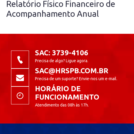
Relatório Físico Financeiro de
Acompanhamento Anual
SAC: 3739-4106
Precisa de algo? Ligue agora.
SAC@HRSPB.COM.BR
Precisa de um suporte? Envie-nos um e-mail.
HORÁRIO DE
FUNCIONAMENTO
Atendimento das 08h às 17h.