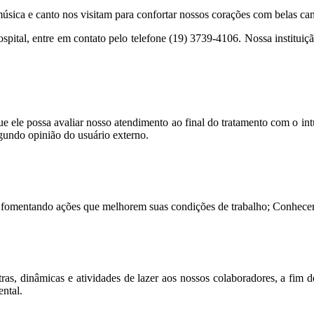
o
sica e canto nos visitam para confortar nossos corações com belas can
À 31.05.2025
022 À 31.05.2025
ospital, entre em contato pelo telefone (19) 3739-4106. Nossa institui
2 À 31.05.2025
quipamento e Material
res 2022
res 2023
le possa avaliar nosso atendimento ao final do tratamento com o intuit
egundo opinião do usuário externo.
nsal
viços
s, fomentando ações que melhorem suas condições de trabalho; Conhecer a
9
21
2021
, dinâmicas e atividades de lazer aos nossos colaboradores, a fim d
ental.
va HRSPB | 02.05.19