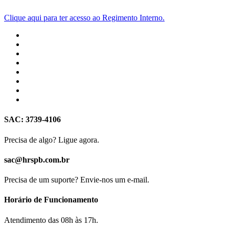
2a – Remuneração dos Titulares Diretoria Execut
Declaração Não Remuneração Dirigentes 2024
Clique aqui para ter acesso ao Regimento Interno.
SAC: 3739-4106
Precisa de algo? Ligue agora.
sac@hrspb.com.br
Precisa de um suporte? Envie-nos um e-mail.
Horário de Funcionamento
Atendimento das 08h às 17h.