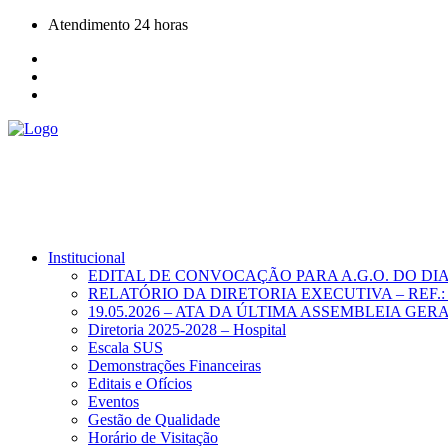
Atendimento 24 horas
Institucional
EDITAL DE CONVOCAÇÃO PARA A.G.O. DO DIA 0
RELATÓRIO DA DIRETORIA EXECUTIVA – REF.:
19.05.2026 – ATA DA ÚLTIMA ASSEMBLEIA GER
Diretoria 2025-2028 – Hospital
Escala SUS
Demonstrações Financeiras
Editais e Ofícios
Eventos
Gestão de Qualidade
Horário de Visitação